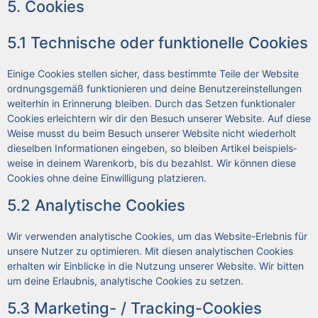
5. Coo­kies
5.1 Tech­ni­sche oder funk­tio­nel­le Coo­kies
Eini­ge Coo­kies stel­len sicher, dass bestimm­te Tei­le der Web­site
ord­nungs­ge­mäß funk­tio­nie­ren und dei­ne Benut­zer­ein­stel­lun­gen
wei­ter­hin in Erin­ne­rung blei­ben. Durch das Set­zen funk­tio­na­ler
Coo­kies erleich­tern wir dir den Besuch unse­rer Web­site. Auf die­se
Wei­se musst du beim Besuch unse­rer Web­site nicht wie­der­holt
die­sel­ben Infor­ma­tio­nen ein­ge­ben, so blei­ben Arti­kel bei­spiels­
wei­se in dei­nem Waren­korb, bis du bezahlst. Wir kön­nen die­se
Coo­kies ohne dei­ne Ein­wil­li­gung plat­zie­ren.
5.2 Ana­ly­ti­sche Coo­kies
Wir ver­wen­den ana­ly­ti­sche Coo­kies, um das Web­site-Erleb­nis für
unse­re Nut­zer zu opti­mie­ren. Mit die­sen ana­ly­ti­schen Coo­kies
erhal­ten wir Ein­bli­cke in die Nut­zung unse­rer Web­site. Wir bit­ten
um dei­ne Erlaub­nis, ana­ly­ti­sche Coo­kies zu set­zen.
5.3 Mar­ke­ting- / Track­ing-Coo­kies