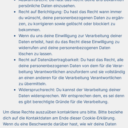
per­sön­li­che Daten ein­zu­se­hen.
Recht auf Berich­ti­gung: Du hast das Recht wann immer
du wünscht, dei­ne per­so­nen­be­zo­ge­nen Daten zu ergän­
zen, zu kor­ri­gie­ren sowie gelöscht oder blo­ckiert zu
bekom­men.
Wenn du uns dei­ne Ein­wil­li­gung zur Ver­ar­bei­tung dei­ner
Daten erteilst, hast du das Recht die­se Ein­wil­li­gung zu
wider­ru­fen und dei­ne per­so­nen­be­zo­ge­nen Daten
löschen zu las­sen.
Recht auf Daten­über­trag­bar­keit: Du hast das Recht, alle
dei­ne per­so­nen­be­zo­ge­nen Daten von dem für die Ver­ar­
bei­tung Ver­ant­wort­li­chen anzu­for­dern und sie voll­stän­dig
an einen ande­ren für die Ver­ar­bei­tung Ver­ant­wort­li­chen
zu über­mit­teln.
Wider­spruchs­recht: Du kannst der Ver­ar­bei­tung dei­ner
Daten wider­spre­chen. Wir ent­spre­chen dem, es sei denn
es gibt berech­tig­te Grün­de für die Ver­ar­bei­tung.
Um die­se Rech­te aus­zu­üben kon­tak­tie­re uns bit­te. Bit­te bezie­he
dich auf die Kon­takt­da­ten am Ende die­ser Coo­kie-Erklä­rung.
Wenn du eine Beschwer­de dar­über hast, wie wir dei­ne Daten