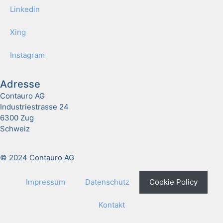
Lin­ke­din
Xing
Insta­gram
Adresse
Contauro AG
Industriestrasse 24
6300 Zug
Schweiz
© 2024 Contauro AG
Impres­sum
Daten­schutz
Coo­kie Poli­cy
Kon­takt