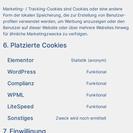
Mar­ke­ting- / Track­ing-Coo­kies sind Coo­kies oder eine ande­re
Form der loka­len Spei­che­rung, die zur Erstel­lung von Benut­zer­
pro­fi­len ver­wen­det wer­den, um Wer­bung anzu­zei­gen oder den
Benut­zer auf die­ser Web­site oder über meh­re­re Web­sites hin­weg
für ähn­li­che Mar­ke­ting­zwe­cke zu ver­fol­gen.
6. Plat­zier­te Coo­kies
Ele­men­tor
Sta­tis­tik (anonym)
Word­Press
Funk­tio­nal
Com­pli­anz
Funk­tio­nal
WPML
Funk­tio­nal
Lite­Speed
Funk­tio­nal
Sons­ti­ges
Zweck wird noch ermit­telt
7. Ein­wil­li­gung