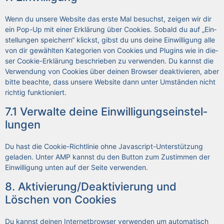
Wenn du unse­re Web­site das ers­te Mal besuchst, zei­gen wir dir
ein Pop-Up mit einer Erklä­rung über Coo­kies. Sobald du auf „Ein­
stel­lun­gen spei­chern“ klickst, gibst du uns dei­ne Ein­wil­li­gung alle
von dir gewähl­ten Kate­go­rien von Coo­kies und Plug­ins wie in die­
ser Coo­kie-Erklä­rung beschrie­ben zu ver­wen­den. Du kannst die
Ver­wen­dung von Coo­kies über dei­nen Brow­ser deak­ti­vie­ren, aber
bit­te beach­te, dass unse­re Web­site dann unter Umstän­den nicht
rich­tig funk­tio­niert.
7.1 Ver­wal­te dei­ne Ein­wil­li­gungs­ein­stel­
lun­gen
Du hast die Coo­kie-Richt­li­nie ohne Java­script-Unter­stüt­zung
gela­den. Unter AMP kannst du den But­ton zum Zustim­men der
Ein­wil­li­gung unten auf der Sei­te ver­wen­den.
8. Aktivierung/Deaktivierung und
Löschen von Coo­kies
Du kannst dei­nen Inter­net­brow­ser ver­wen­den um auto­ma­tisch