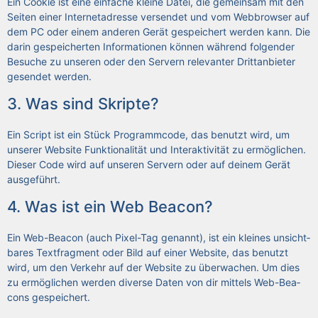
Ein Coo­kie ist eine ein­fa­che klei­ne Datei, die gemein­sam mit den
Sei­ten einer Inter­net­adres­se ver­sen­det und vom Web­brow­ser auf
dem PC oder einem ande­ren Gerät gespei­chert wer­den kann. Die
dar­in gespei­cher­ten Infor­ma­tio­nen kön­nen wäh­rend fol­gen­der
Besu­che zu unse­ren oder den Ser­vern rele­van­ter Dritt­an­bie­ter
gesen­det wer­den.
3. Was sind Skrip­te?
Ein Script ist ein Stück Pro­gramm­code, das benutzt wird, um
unse­rer Web­site Funk­tio­na­li­tät und Inter­ak­ti­vi­tät zu ermög­li­chen.
Die­ser Code wird auf unse­ren Ser­vern oder auf dei­nem Gerät
aus­ge­führt.
4. Was ist ein Web Bea­con?
Ein Web-Bea­con (auch Pixel-Tag genannt), ist ein klei­nes unsicht­
ba­res Text­frag­ment oder Bild auf einer Web­site, das benutzt
wird, um den Ver­kehr auf der Web­site zu über­wa­chen. Um dies
zu ermög­li­chen wer­den diver­se Daten von dir mit­tels Web-Bea­
cons gespei­chert.