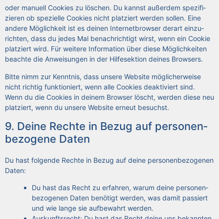
oder manu­ell Coo­kies zu löschen. Du kannst außer­dem spe­zi­fi­
zie­ren ob spe­zi­el­le Coo­kies nicht plat­ziert wer­den sol­len. Eine
ande­re Mög­lich­keit ist es dei­nen Inter­net­brow­ser der­art ein­zu­
rich­ten, dass du jedes Mal benach­rich­tigt wirst, wenn ein Coo­kie
plat­ziert wird. Für wei­te­re Infor­ma­ti­on über die­se Mög­lich­kei­ten
beach­te die Anwei­sun­gen in der Hilf­e­sek­ti­on dei­nes Brow­sers.
Bit­te nimm zur Kennt­nis, dass unse­re Web­site mög­li­cher­wei­se
nicht rich­tig funk­tio­niert, wenn alle Coo­kies deak­ti­viert sind.
Wenn du die Coo­kies in dei­nem Brow­ser löscht, wer­den die­se neu
plat­ziert, wenn du unse­re Web­site erneut besuchst.
9. Dei­ne Rech­te in Bezug auf per­so­nen­
be­zo­ge­ne Daten
Du hast fol­gen­de Rech­te in Bezug auf dei­ne per­so­nen­be­zo­ge­nen
Daten:
Du hast das Recht zu erfah­ren, war­um dei­ne per­so­nen­
be­zo­ge­nen Daten benö­tigt wer­den, was damit pas­siert
und wie lan­ge sie auf­be­wahrt wer­den.
Aus­kunfts­recht: Du hast das Recht dei­ne uns bekann­ten