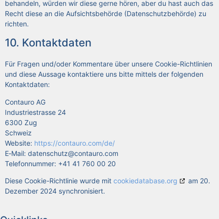
behan­deln, wür­den wir die­se ger­ne hören, aber du hast auch das
Recht die­se an die Auf­sichts­be­hör­de (Daten­schutz­be­hör­de) zu
rich­ten.
10. Kon­takt­da­ten
Für Fra­gen und/oder Kom­men­ta­re über unse­re Coo­kie-Richt­li­ni­en
und die­se Aus­sa­ge kon­tak­tie­re uns bit­te mit­tels der fol­gen­den
Kon­takt­da­ten:
Con­tau­ro AG
Indus­trie­stras­se 24
6300 Zug
Schweiz
Web­site:
https://contauro.com/de/
E‑Mail:
datenschutz@
contauro.com
Tele­fon­num­mer: +41 41 760 00 20
Die­se Coo­kie-Richt­li­nie wur­de mit
cookiedatabase.org
am 20.
Dezem­ber 2024 syn­chro­ni­siert.