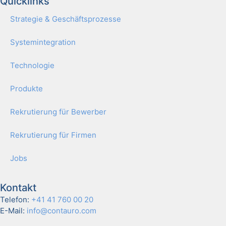
Quicklinks
Stra­te­gie & Geschäfts­pro­zes­se
Sys­tem­in­te­gra­ti­on
Tech­no­lo­gie
Pro­duk­te
Rekru­tie­rung für Bewer­ber
Rekru­tie­rung für Fir­men
Jobs
Kontakt
Telefon:
+41 41 760 00 20
E-Mail:
info@contauro.com