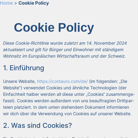
Home
>
Coo­kie Poli­cy
Coo­kie Poli­cy
Die­se Coo­kie-Richt­li­nie wur­de zuletzt am 14. Novem­ber 2024
aktua­li­siert und gilt für Bür­ger und Ein­woh­ner mit stän­di­gem
Wohn­sitz im Euro­päi­schen Wirt­schafts­raum und der Schweiz.
1. Ein­füh­rung
Unse­re Web­site,
https://contauro.com/de/
(im fol­gen­den: „Die
Web­site“) ver­wen­det Coo­kies und ähn­li­che Tech­no­lo­gien (der
Ein­fach­heit hal­ber wer­den all die­se unter „Coo­kies“ zusam­men­ge­
fasst). Coo­kies wer­den außer­dem von uns beauf­trag­ten Dritt­par­
tei­en plat­ziert. In dem unten ste­hen­dem Doku­ment infor­mie­ren
wir dich über die Ver­wen­dung von Coo­kies auf unse­rer Web­site.
2. Was sind Coo­kies?