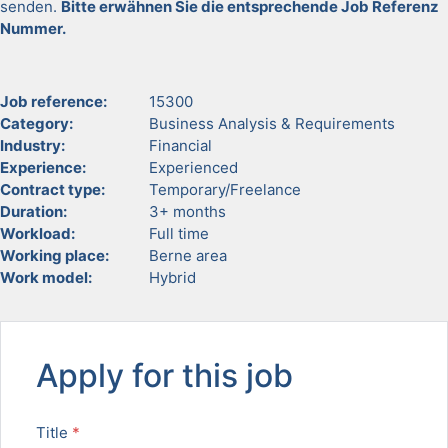
senden.
Bitte erwäh­nen Sie die entsprechende Job Ref­erenz
Num­mer
.
Job ref­er­ence:
15300
Cat­e­go­ry:
Busi­ness Analy­sis & Require­ments
Indus­try:
Finan­cial
Expe­ri­ence:
Expe­ri­enced
Con­tract type:
Temporary/Freelance
Dura­tion:
3+ months
Work­load:
Full time
Work­ing place:
Berne area
Work mod­el:
Hybrid
Apply for this job
Title
*