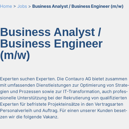
Home
>
Jobs
>
Busi­ness Ana­lyst / Busi­ness Engi­neer (m/w)
Busi­ness Ana­lyst /
Busi­ness Engi­neer
(m/w)
Experten suchen Experten. Die Con­tau­ro AG bietet zusam­men
mit umfassenden Dien­stleis­tun­gen zur Opti­mierung von Strate­
gien und Prozessen sowie zur IT-Trans­for­ma­tion, auch pro­fes­
sionelle Unter­stützung bei der Rekru­tierung von qual­i­fizierten
Experten für befris­tete Pro­jek­tein­sätze in den Ver­tragsarten
Per­son­alver­leih und Auf­trag. Für einen unser­er Kun­den beset­
zen wir die fol­gende Vakanz.