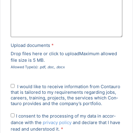
Upload doc­u­ments
*
Drop files here or click to upload
Max­i­mum allowed
file size is 5 MB.
Allowed Type(s): .pdf, .doc, .docx
I would like to receive infor­ma­tion from Con­tau­ro
that is tai­lored to my require­ments regard­ing jobs,
careers, train­ing, projects, the ser­vices which Con­
tau­ro pro­vides and the company’s port­fo­lio.
I con­sent to the pro­cess­ing of my data in accor­
dance with the
pri­va­cy pol­i­cy
and declare that I have
read and under­stood it.
*