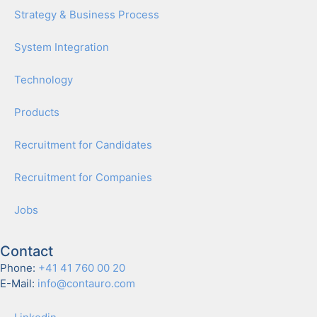
Strat­e­gy & Busi­ness Process
Sys­tem Inte­gra­tion
Tech­nol­o­gy
Prod­ucts
Recruit­ment for Can­di­dates
Recruit­ment for Com­pa­nies
Jobs
Contact
Phone:
+41 41 760 00 20
E-Mail:
info@contauro.com