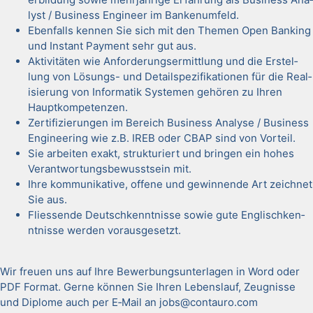
lyst / Busi­ness Engi­neer im Bankenum­feld.
Eben­falls ken­nen Sie sich mit den The­men Open Bank­ing
und Instant Pay­ment sehr gut aus.
Aktiv­itäten wie Anforderungser­mit­tlung und die Erstel­
lung von Lösungs- und Detail­spez­i­fika­tio­nen für die Real­
isierung von Infor­matik Sys­te­men gehören zu Ihren
Haup­tkom­pe­ten­zen.
Zer­ti­fizierun­gen im Bere­ich Busi­ness Analyse / Busi­ness
Engi­neer­ing wie z.B. IREB oder CBAP sind von Vorteil.
Sie arbeit­en exakt, struk­turi­ert und brin­gen ein hohes
Ver­ant­wor­tungs­be­wusst­sein mit.
Ihre kom­mu­nika­tive, offene und gewin­nende Art zeich­net
Sie aus.
Fliessende Deutschken­nt­nisse sowie gute Englis­chken­
nt­nisse wer­den voraus­ge­set­zt.
Wir freuen uns auf Ihre Bewer­bung­sun­ter­la­gen in Word oder
PDF For­mat. Gerne kön­nen Sie Ihren Lebenslauf, Zeug­nisse
und Diplome auch per E‑Mail an jobs@contauro.com