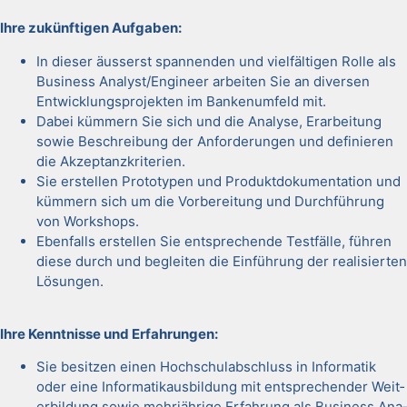
Ihre zukün­fti­gen Auf­gaben:
In dieser äusserst span­nen­den und vielfälti­gen Rolle als
Busi­ness Analyst/Engineer arbeit­en Sie an diversen
Entwick­lung­spro­jek­ten im Bankenum­feld mit.
Dabei küm­mern Sie sich und die Analyse, Erar­beitung
sowie Beschrei­bung der Anforderun­gen und definieren
die Akzep­tanzkri­te­rien.
Sie erstellen Pro­to­typen und Pro­duk­t­doku­men­ta­tion und
küm­mern sich um die Vor­bere­itung und Durch­führung
von Work­shops.
Eben­falls erstellen Sie entsprechende Test­fälle, führen
diese durch und begleit­en die Ein­führung der real­isierten
Lösun­gen.
Ihre Ken­nt­nisse und Erfahrun­gen:
Sie besitzen einen Hochschu­la­b­schluss in Infor­matik
oder eine Infor­matikaus­bil­dung mit entsprechen­der Weit­
er­bil­dung sowie mehrjährige Erfahrung als Busi­ness Ana­